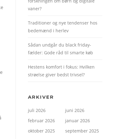
forskningen om børn og digitale
ke
vaner?
Traditioner og nye tendenser hos
bedemænd i herlev
Sådan undgår du black friday-
fælder: Gode råd til smarte køb
Hestens komfort i fokus: Hvilken
re
strøelse giver bedst trivsel?
ARKIVER
juli 2026
juni 2026
å
februar 2026
januar 2026
oktober 2025
september 2025