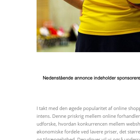
I takt med den øgede popularitet af online sh
intens. Denne priskrig mellem online forhandlere 
udforske, hvordan konkurrencen mellem webshop
økonomiske fordele ved lavere priser, det størr
og tilgængelighed. Derudover vil vi også unders