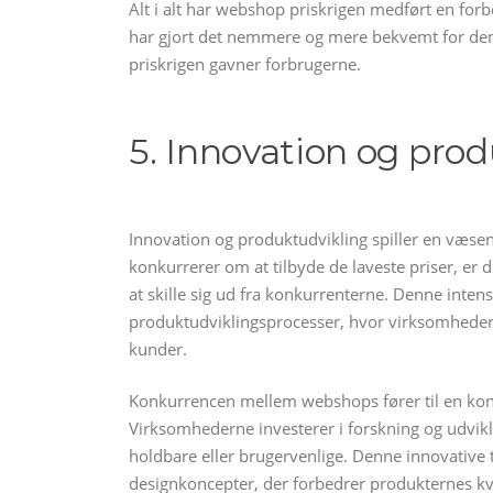
Alt i alt har webshop priskrigen medført en for
har gjort det nemmere og mere bekvemt for dem a
priskrigen gavner forbrugerne.
5. Innovation og pro
Innovation og produktudvikling spiller en væsent
konkurrerer om at tilbyde de laveste priser, er 
at skille sig ud fra konkurrenterne. Denne inte
produktudviklingsprocesser, hvor virksomhederne
kunder.
Konkurrencen mellem webshops fører til en kons
Virksomhederne investerer i forskning og udvikl
holdbare eller brugervenlige. Denne innovative ti
designkoncepter, der forbedrer produkternes kval