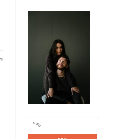
æg
Søg
efter: