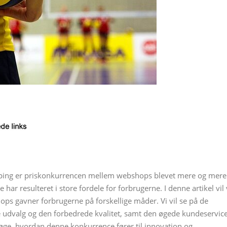
opping er priskonkurrencen mellem webshops blevet mere og mere
har resulteret i store fordele for forbrugerne. I denne artikel vil 
s gavner forbrugerne på forskellige måder. Vi vil se på de
e udvalg og den forbedrede kvalitet, samt den øgede kundeservic
øge, hvordan denne konkurrence fører til innovation og