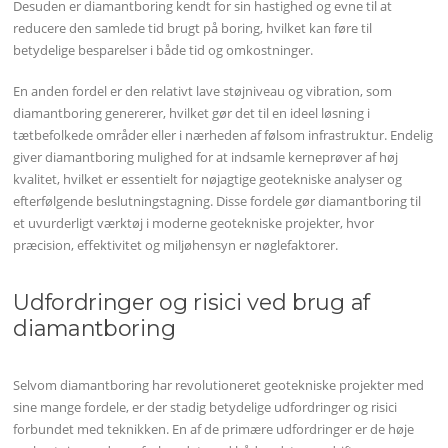
Desuden er diamantboring kendt for sin hastighed og evne til at
reducere den samlede tid brugt på boring, hvilket kan føre til
betydelige besparelser i både tid og omkostninger.
En anden fordel er den relativt lave støjniveau og vibration, som
diamantboring genererer, hvilket gør det til en ideel løsning i
tætbefolkede områder eller i nærheden af følsom infrastruktur. Endelig
giver diamantboring mulighed for at indsamle kerneprøver af høj
kvalitet, hvilket er essentielt for nøjagtige geotekniske analyser og
efterfølgende beslutningstagning. Disse fordele gør diamantboring til
et uvurderligt værktøj i moderne geotekniske projekter, hvor
præcision, effektivitet og miljøhensyn er nøglefaktorer.
Udfordringer og risici ved brug af
diamantboring
Selvom diamantboring har revolutioneret geotekniske projekter med
sine mange fordele, er der stadig betydelige udfordringer og risici
forbundet med teknikken. En af de primære udfordringer er de høje