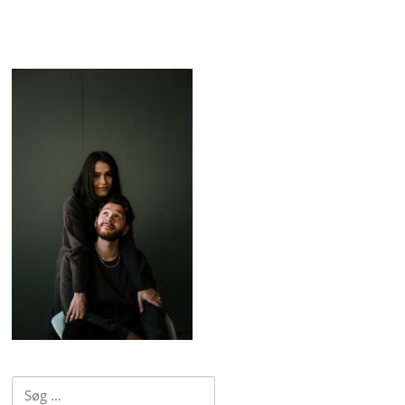
Søg
efter: