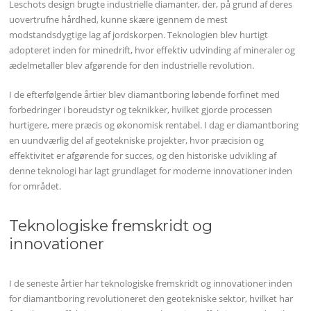
Leschots design brugte industrielle diamanter, der, på grund af deres
uovertrufne hårdhed, kunne skære igennem de mest
modstandsdygtige lag af jordskorpen. Teknologien blev hurtigt
adopteret inden for minedrift, hvor effektiv udvinding af mineraler og
ædelmetaller blev afgørende for den industrielle revolution.
I de efterfølgende årtier blev diamantboring løbende forfinet med
forbedringer i boreudstyr og teknikker, hvilket gjorde processen
hurtigere, mere præcis og økonomisk rentabel. I dag er diamantboring
en uundværlig del af geotekniske projekter, hvor præcision og
effektivitet er afgørende for succes, og den historiske udvikling af
denne teknologi har lagt grundlaget for moderne innovationer inden
for området.
Teknologiske fremskridt og
innovationer
I de seneste årtier har teknologiske fremskridt og innovationer inden
for diamantboring revolutioneret den geotekniske sektor, hvilket har