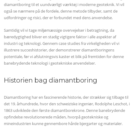
diamantboring til et uundværligt værktøj i moderne geoteknik. Vi vil
også se nærmere på de fordele, denne metode tilbyder, samt de
udfordringer og risici, der er forbundet med dens anvendelse.
Samtidig vil vi tage miljømæssige overvejelser i betragtning, da
bæredygtighed bliver en stadig vigtigere faktor i alle aspekter af
industri og teknologi. Gennem case studies fra virkeligheden vil vi
illustrere succeshistorier, der demonstrerer diamantboringens
potentiale, før vi afslutningsvis kaster et blik på fremtiden for denne
banebrydende teknologi i geotekniske anvendelser.
Historien bag diamantboring
Diamantboring har en fascinerende historie, der strækker sig tilbage til
det 19. århundrede, hvor den schweiziske ingeniør, Rodolphe Leschot, i
1863 udviklede den første diamantborekrone. Denne banebrydende
opfindelse revolutionerede måden, hvorpå geotekniske og
mineindustrien kunne gennembore hårde bjergarter og materialer.