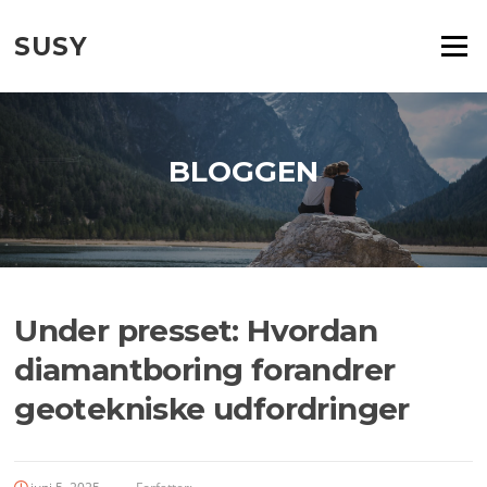
Spring
til
SUSY
Menu
indhold
BLOGGEN
Under presset: Hvordan
diamantboring forandrer
geotekniske udfordringer