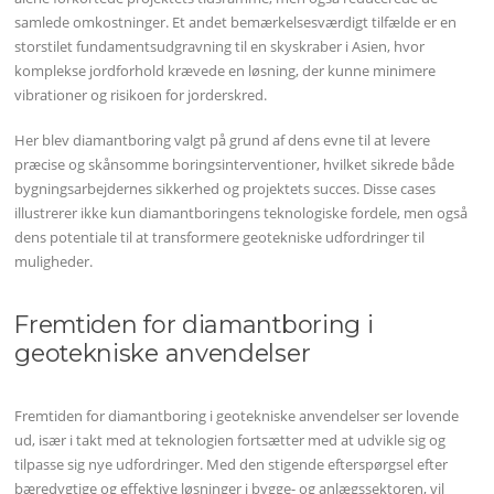
samlede omkostninger. Et andet bemærkelsesværdigt tilfælde er en
storstilet fundamentsudgravning til en skyskraber i Asien, hvor
komplekse jordforhold krævede en løsning, der kunne minimere
vibrationer og risikoen for jorderskred.
Her blev diamantboring valgt på grund af dens evne til at levere
præcise og skånsomme boringsinterventioner, hvilket sikrede både
bygningsarbejdernes sikkerhed og projektets succes. Disse cases
illustrerer ikke kun diamantboringens teknologiske fordele, men også
dens potentiale til at transformere geotekniske udfordringer til
muligheder.
Fremtiden for diamantboring i
geotekniske anvendelser
Fremtiden for diamantboring i geotekniske anvendelser ser lovende
ud, især i takt med at teknologien fortsætter med at udvikle sig og
tilpasse sig nye udfordringer. Med den stigende efterspørgsel efter
bæredygtige og effektive løsninger i bygge- og anlægssektoren, vil