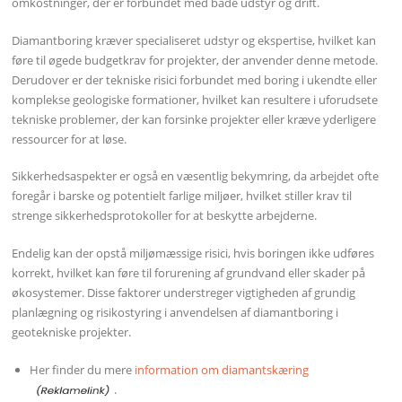
omkostninger, der er forbundet med både udstyr og drift.
Diamantboring kræver specialiseret udstyr og ekspertise, hvilket kan
føre til øgede budgetkrav for projekter, der anvender denne metode.
Derudover er der tekniske risici forbundet med boring i ukendte eller
komplekse geologiske formationer, hvilket kan resultere i uforudsete
tekniske problemer, der kan forsinke projekter eller kræve yderligere
ressourcer for at løse.
Sikkerhedsaspekter er også en væsentlig bekymring, da arbejdet ofte
foregår i barske og potentielt farlige miljøer, hvilket stiller krav til
strenge sikkerhedsprotokoller for at beskytte arbejderne.
Endelig kan der opstå miljømæssige risici, hvis boringen ikke udføres
korrekt, hvilket kan føre til forurening af grundvand eller skader på
økosystemer. Disse faktorer understreger vigtigheden af grundig
planlægning og risikostyring i anvendelsen af diamantboring i
geotekniske projekter.
Her finder du mere
information om diamantskæring
.