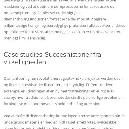
Bæredygtighed kan også fremmes ved at anvende energieffektive
maskiner og ved at optimere boreprocesserne for at reducere den
nødvendige energi. Samlet set er det vigtigt, at
diamantboringsindustrien fortsat arbejder mod at integrere
miljømæssige hensyn og bæredygtige praksisser i alle aspekter af deres
operationer for at sikre, at teknologien ikke kun er teknisk avanceret,
men også miljøansvarlig.
Case studies: Succeshistorier fra
virkeligheden
Diamantboring har revolutioneret geotekniske projekter verden over,
og flere succeshistorier illustrerer dette tydeligt. Et fremtrædende
eksempel er udviklingen af en ny metrostrækning i en europæisk
storby, hvor traditionelle boremetoder stødte på alvorlige problemer i
forbindelse med borehovedets holdbarhed og præcision.
Ved at skifte til diamantboring kunne ingeniørerne bore gennem hårde
undergrundsmaterialer med en hidtil uset effektivitet, hvilket ikke
alene forkortede projektets tidsramme, men også reducerede de