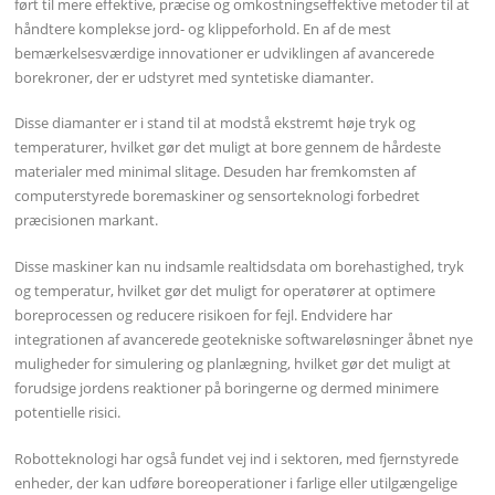
ført til mere effektive, præcise og omkostningseffektive metoder til at
håndtere komplekse jord- og klippeforhold. En af de mest
bemærkelsesværdige innovationer er udviklingen af avancerede
borekroner, der er udstyret med syntetiske diamanter.
Disse diamanter er i stand til at modstå ekstremt høje tryk og
temperaturer, hvilket gør det muligt at bore gennem de hårdeste
materialer med minimal slitage. Desuden har fremkomsten af
computerstyrede boremaskiner og sensorteknologi forbedret
præcisionen markant.
Disse maskiner kan nu indsamle realtidsdata om borehastighed, tryk
og temperatur, hvilket gør det muligt for operatører at optimere
boreprocessen og reducere risikoen for fejl. Endvidere har
integrationen af avancerede geotekniske softwareløsninger åbnet nye
muligheder for simulering og planlægning, hvilket gør det muligt at
forudsige jordens reaktioner på boringerne og dermed minimere
potentielle risici.
Robotteknologi har også fundet vej ind i sektoren, med fjernstyrede
enheder, der kan udføre boreoperationer i farlige eller utilgængelige