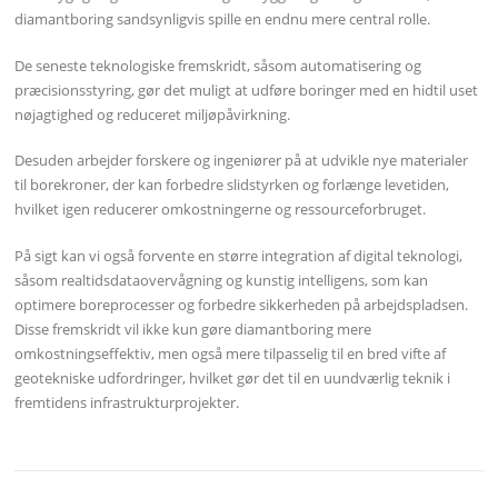
diamantboring sandsynligvis spille en endnu mere central rolle.
De seneste teknologiske fremskridt, såsom automatisering og
præcisionsstyring, gør det muligt at udføre boringer med en hidtil uset
nøjagtighed og reduceret miljøpåvirkning.
Desuden arbejder forskere og ingeniører på at udvikle nye materialer
til borekroner, der kan forbedre slidstyrken og forlænge levetiden,
hvilket igen reducerer omkostningerne og ressourceforbruget.
På sigt kan vi også forvente en større integration af digital teknologi,
såsom realtidsdataovervågning og kunstig intelligens, som kan
optimere boreprocesser og forbedre sikkerheden på arbejdspladsen.
Disse fremskridt vil ikke kun gøre diamantboring mere
omkostningseffektiv, men også mere tilpasselig til en bred vifte af
geotekniske udfordringer, hvilket gør det til en uundværlig teknik i
fremtidens infrastrukturprojekter.