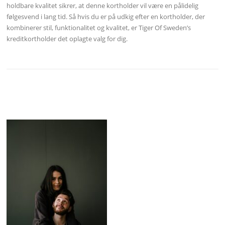
holdbare kvalitet sikrer, at denne kortholder vil være en pålidelig
følgesvend i lang tid. Så hvis du er på udkig efter en kortholder, der
kombinerer stil, funktionalitet og kvalitet, er Tiger Of Sweden’s
kreditkortholder det oplagte valg for dig.