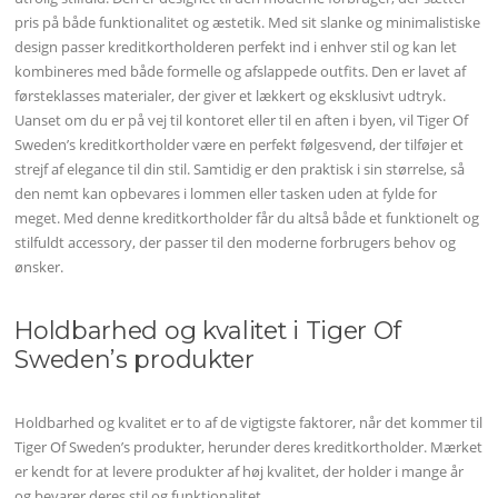
pris på både funktionalitet og æstetik. Med sit slanke og minimalistiske
design passer kreditkortholderen perfekt ind i enhver stil og kan let
kombineres med både formelle og afslappede outfits. Den er lavet af
førsteklasses materialer, der giver et lækkert og eksklusivt udtryk.
Uanset om du er på vej til kontoret eller til en aften i byen, vil Tiger Of
Sweden’s kreditkortholder være en perfekt følgesvend, der tilføjer et
strejf af elegance til din stil. Samtidig er den praktisk i sin størrelse, så
den nemt kan opbevares i lommen eller tasken uden at fylde for
meget. Med denne kreditkortholder får du altså både et funktionelt og
stilfuldt accessory, der passer til den moderne forbrugers behov og
ønsker.
Holdbarhed og kvalitet i Tiger Of
Sweden’s produkter
Holdbarhed og kvalitet er to af de vigtigste faktorer, når det kommer til
Tiger Of Sweden’s produkter, herunder deres kreditkortholder. Mærket
er kendt for at levere produkter af høj kvalitet, der holder i mange år
og bevarer deres stil og funktionalitet.