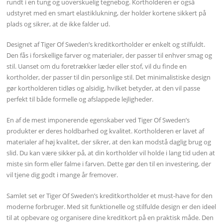
rundt i en tung og uoverskuelig tegnebog. Kortholderen er også
udstyret med en smart elastiklukning, der holder kortene sikkert på
plads og sikrer, at de ikke falder ud.
Designet af Tiger Of Sweden’s kreditkortholder er enkelt og stilfuldt.
Den fås i forskellige farver og materialer, der passer til enhver smag og
stil. Uanset om du foretrækker læder eller stof, vil du finde en
kortholder, der passer til din personlige stil. Det minimalistiske design
gør kortholderen tidløs og alsidig, hvilket betyder, at den vil passe
perfekt til både formelle og afslappede lejligheder.
En af de mest imponerende egenskaber ved Tiger Of Sweden’s
produkter er deres holdbarhed og kvalitet. Kortholderen er lavet af
materialer af høj kvalitet, der sikrer, at den kan modstå daglig brug og
slid. Du kan være sikker på, at din kortholder vil holde i lang tid uden at
miste sin form eller falme i farven. Dette gør den til en investering, der
vil tjene dig godt i mange år fremover.
Samlet set er Tiger Of Sweden’s kreditkortholder et must-have for den
moderne forbruger. Med sit funktionelle og stilfulde design er den ideel
til at opbevare og organisere dine kreditkort på en praktisk måde. Den