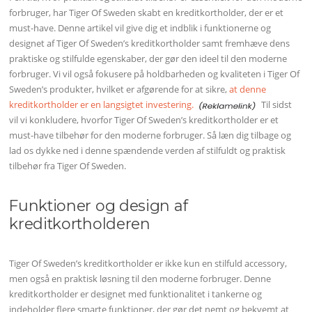
forbruger, har Tiger Of Sweden skabt en kreditkortholder, der er et
must-have. Denne artikel vil give dig et indblik i funktionerne og
designet af Tiger Of Sweden’s kreditkortholder samt fremhæve dens
praktiske og stilfulde egenskaber, der gør den ideel til den moderne
forbruger. Vi vil også fokusere på holdbarheden og kvaliteten i Tiger Of
Sweden’s produkter, hvilket er afgørende for at sikre,
at denne
kreditkortholder er en langsigtet investering.
Til sidst
vil vi konkludere, hvorfor Tiger Of Sweden’s kreditkortholder er et
must-have tilbehør for den moderne forbruger. Så læn dig tilbage og
lad os dykke ned i denne spændende verden af stilfuldt og praktisk
tilbehør fra Tiger Of Sweden.
Funktioner og design af
kreditkortholderen
Tiger Of Sweden’s kreditkortholder er ikke kun en stilfuld accessory,
men også en praktisk løsning til den moderne forbruger. Denne
kreditkortholder er designet med funktionalitet i tankerne og
indeholder flere smarte funktioner, der gør det nemt og bekvemt at