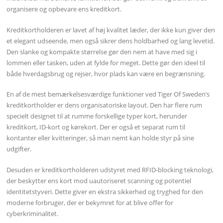
organisere og opbevare ens kreditkort.
Kreditkortholderen er lavet af høj kvalitet læder, der ikke kun giver den
et elegant udseende, men også sikrer dens holdbarhed og lang levetid.
Den slanke og kompakte størrelse gør den nem at have med sig i
lommen eller tasken, uden at fylde for meget. Dette gør den ideel til
både hverdagsbrug og rejser, hvor plads kan være en begrænsning.
En af de mest bemærkelsesværdige funktioner ved Tiger Of Sweden’s
kreditkortholder er dens organisatoriske layout. Den har flere rum
specielt designet til at rumme forskellige typer kort, herunder
kreditkort, ID-kort og kørekort. Der er også et separat rum til
kontanter eller kvitteringer, så man nemt kan holde styr på sine
udgifter.
Desuden er kreditkortholderen udstyret med RFID-blocking teknologi,
der beskytter ens kort mod uautoriseret scanning og potentiel
identitetstyveri. Dette giver en ekstra sikkerhed og tryghed for den
moderne forbruger, der er bekymret for at blive offer for
cyberkriminalitet.