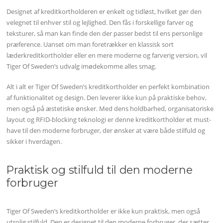
Designet af kreditkortholderen er enkelt og tidløst, hvilket gør den
velegnet til enhver stil og lejlighed. Den fås i forskellige farver og
teksturer, så man kan finde den der passer bedst til ens personlige
præference. Uanset om man foretrækker en klassisk sort
læderkreditkortholder eller en mere moderne og farverig version, vil
Tiger Of Sweden’s udvalg imødekomme alles smag.
Alt i alt er Tiger Of Sweden’s kreditkortholder en perfekt kombination
af funktionalitet og design. Den leverer ikke kun på praktiske behov,
men også på æstetiske ønsker. Med dens holdbarhed, organisatoriske
layout og RFID-blocking teknologi er denne kreditkortholder et must-
have til den moderne forbruger, der ønsker at være både stilfuld og
sikker i hverdagen.
Praktisk og stilfuld til den moderne
forbruger
Tiger Of Sweden’s kreditkortholder er ikke kun praktisk, men også
utrolig stilfuld. Den er designet til den moderne forbruger, der sætter