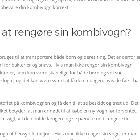
n opbevare din kombivogn korrekt.
t at rengøre sin kombivogn?
bruges til at transportere både børn og deres ting. Det er derfor e
ri for bakterier og snavs. Hvis man ikke rengør sin kombivogn
akterier, som kan være skadelige for både børn og voksne.
 lugte, og det kan være svært at få dem ud igen, hvis de først ha
offet på kombivognen og få den til at se beskidt og træt ud. Det
t betyder, at man er nødt til at købe en ny vogn før forventet.
ssigt, vil den holde længere og se pænere ud i længere tid.
vogn af hensyn til miljøet. Hvis man ikke rengør sin vogn, er man