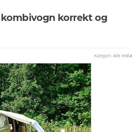
 kombivogn korrekt og
m
Kategori:
Alle Indl