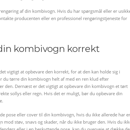
 rengøring af din kombivogn. Hvis du har spørgsmål eller er usikk
ntakte producenten eller en professionel rengøringstjeneste for
din kombivogn korrekt
et vigtigt at opbevare den korrekt, for at den kan holde sig i
 du tørre din kombivogn helt af med en ren klud efter
er den. Dernæst er det vigtigt at opbevare din kombivogn et tørt
ekte sollys eller regn. Hvis det er muligt, bør du opbevare din
e.
de pose eller cover til din kombivogn, hvis du ikke allerede har e
 mod støv, snavs og skader, når du ikke bruger den. Hvis du ikk
endørs eller i en beskyttende pose, kan du overveje at dække d