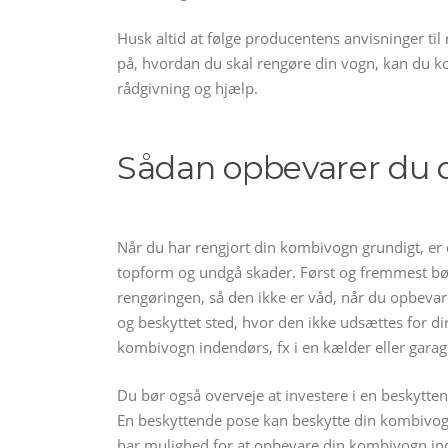
Husk altid at følge producentens anvisninger til
på, hvordan du skal rengøre din vogn, kan du ko
rådgivning og hjælp.
Sådan opbevarer du 
Når du har rengjort din kombivogn grundigt, er d
topform og undgå skader. Først og fremmest bør
rengøringen, så den ikke er våd, når du opbevar
og beskyttet sted, hvor den ikke udsættes for dir
kombivogn indendørs, fx i en kælder eller garag
Du bør også overveje at investere i en beskytten
En beskyttende pose kan beskytte din kombivogn
har mulighed for at opbevare din kombivogn ind