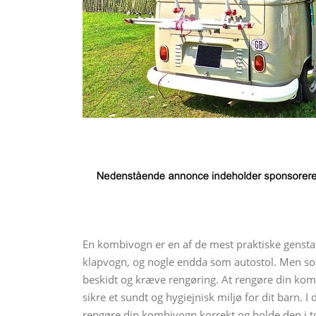
En kombivogn er en af de mest praktiske gens
klapvogn, og nogle endda som autostol. Men som
beskidt og kræve rengøring. At rengøre din kom
sikre et sundt og hygiejnisk miljø for dit barn. I 
rengøre din kombivogn korrekt og holde den i top