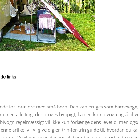
tande for forældre med små børn. Den kan bruges som barnevogn
 med alle ting, der bruges hyppigt, kan en kombivogn også bliv
bivogn regelmæssigt vil ikke kun forlænge dens levetid, men ogs
denne artikel vil vi give dig en trin-for-trin guide til, hvordan du k
form. Vi vil også give dig tips til, hvordan du kan forhindre sna