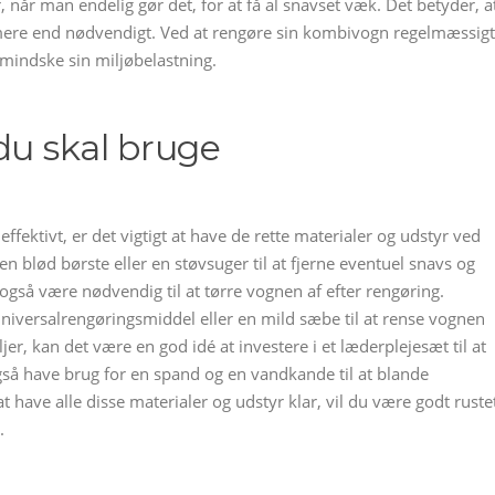
 når man endelig gør det, for at få al snavset væk. Det betyder, a
 mere end nødvendigt. Ved at rengøre sin kombivogn regelmæssigt
mindske sin miljøbelastning.
du skal bruge
fektivt, er det vigtigt at have de rette materialer og udstyr ved
n blød børste eller en støvsuger til at fjerne eventuel snavs og
 også være nødvendig til at tørre vognen af efter rengøring.
niversalrengøringsmiddel eller en mild sæbe til at rense vognen
, kan det være en god idé at investere i et læderplejesæt til at
også have brug for en spand og en vandkande til at blande
 have alle disse materialer og udstyr klar, vil du være godt ruste
.