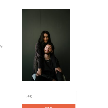
æg
Søg
efter: