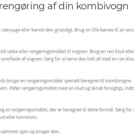
il rengøring af din kombivogn
t støvsuge eller børste den grundigt. Brug en lille børste til at ren
ld sæbe eller rengøringsmiddel til vognen. Brug en ren klud elle
overflade af vognen. Sørg for at tørre den helt af med en ren klu
kan du bruge en rengøringsmiddel specielt beregnet til kombivogne
 dem. Påfør rengøringsmidlet med en klud og skrub forsigtigt, indti
 et rengøringsmiddel, der er beregnet til dette formål. Sørg for 
ust eller korrosion.
en sammen igen og bruger den.