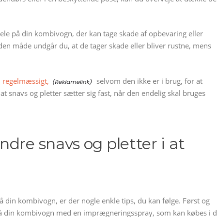
e dele på din kombivogn, der kan tage skade af opbevaring eller
å den måde undgår du, at de tager skade eller bliver rustne, mens
n regelmæssigt,
selvom den ikke er i brug, for at
t snavs og pletter sætter sig fast, når den endelig skal bruges
dre snavs og pletter i at
på din kombivogn, er der nogle enkle tips, du kan følge. Først og
t på din kombivogn med en imprægneringsspray, som kan købes i 