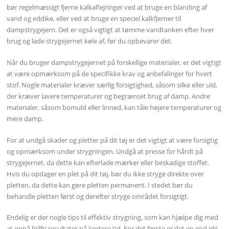
bør regelmæssigt fjerne kalkaflejringer ved at bruge en blanding af
vand og eddike, eller ved at bruge en speciel kalkfjerner til
dampstrygejern. Det er også vigtigt at tømme vandtanken efter hver
brug og lade strygejernet køle af, før du opbevarer det.
Når du bruger dampstrygejernet på forskellige materialer, er det vigtigt
at være opmærksom på de specifikke krav og anbefalinger for hvert
stof. Nogle materialer kræver særlig forsigtighed, såsom silke eller uld,
der kræver lavere temperaturer og begrænset brug af damp. Andre
materialer, såsom bomuld eller linned, kan tåle højere temperaturer og
mere damp.
For at undgå skader og pletter på dit tøj er det vigtigt at være forsigtig
og opmærksom under strygningen. Undgå at presse for hårdt på
strygejernet, da dette kan efterlade mærker eller beskadige stoffet.
Hvis du opdager en plet på dit tøj, bør du ikke stryge direkte over
pletten, da dette kan gøre pletten permanent. I stedet bør du
behandle pletten først og derefter stryge området forsigtigt.
Endelig er der nogle tips til effektiv strygning, som kan hjælpe dig med
at opnå fejlfri resultater på kortere tid. For det første er det en god idé