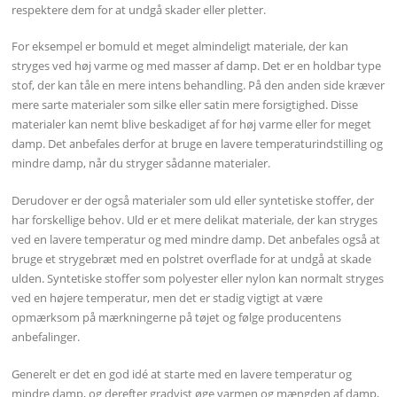
respektere dem for at undgå skader eller pletter.
For eksempel er bomuld et meget almindeligt materiale, der kan
stryges ved høj varme og med masser af damp. Det er en holdbar type
stof, der kan tåle en mere intens behandling. På den anden side kræver
mere sarte materialer som silke eller satin mere forsigtighed. Disse
materialer kan nemt blive beskadiget af for høj varme eller for meget
damp. Det anbefales derfor at bruge en lavere temperaturindstilling og
mindre damp, når du stryger sådanne materialer.
Derudover er der også materialer som uld eller syntetiske stoffer, der
har forskellige behov. Uld er et mere delikat materiale, der kan stryges
ved en lavere temperatur og med mindre damp. Det anbefales også at
bruge et strygebræt med en polstret overflade for at undgå at skade
ulden. Syntetiske stoffer som polyester eller nylon kan normalt stryges
ved en højere temperatur, men det er stadig vigtigt at være
opmærksom på mærkningerne på tøjet og følge producentens
anbefalinger.
Generelt er det en god idé at starte med en lavere temperatur og
mindre damp, og derefter gradvist øge varmen og mængden af damp,