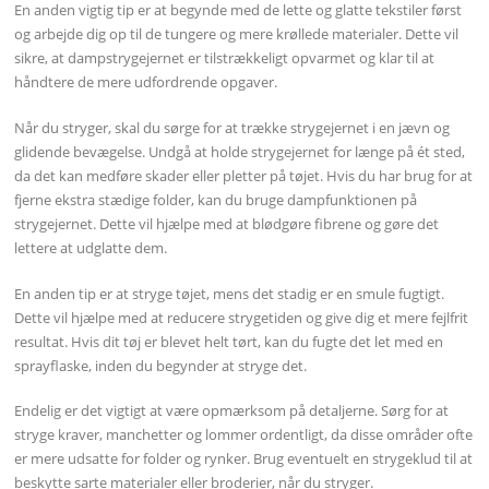
En anden vigtig tip er at begynde med de lette og glatte tekstiler først
og arbejde dig op til de tungere og mere krøllede materialer. Dette vil
sikre, at dampstrygejernet er tilstrækkeligt opvarmet og klar til at
håndtere de mere udfordrende opgaver.
Når du stryger, skal du sørge for at trække strygejernet i en jævn og
glidende bevægelse. Undgå at holde strygejernet for længe på ét sted,
da det kan medføre skader eller pletter på tøjet. Hvis du har brug for at
fjerne ekstra stædige folder, kan du bruge dampfunktionen på
strygejernet. Dette vil hjælpe med at blødgøre fibrene og gøre det
lettere at udglatte dem.
En anden tip er at stryge tøjet, mens det stadig er en smule fugtigt.
Dette vil hjælpe med at reducere strygetiden og give dig et mere fejlfrit
resultat. Hvis dit tøj er blevet helt tørt, kan du fugte det let med en
sprayflaske, inden du begynder at stryge det.
Endelig er det vigtigt at være opmærksom på detaljerne. Sørg for at
stryge kraver, manchetter og lommer ordentligt, da disse områder ofte
er mere udsatte for folder og rynker. Brug eventuelt en strygeklud til at
beskytte sarte materialer eller broderier, når du stryger.