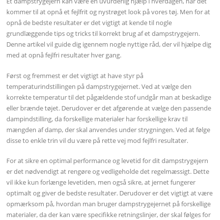
Et dampstrygejern kan være en uvurderlig hjælp i hverdagen, når det
kommer til at opnå et fejlfrit og nystrøget look på vores tøj. Men for at
opnå de bedste resultater er det vigtigt at kende til nogle
grundlæggende tips og tricks til korrekt brug af et dampstrygejern.
Denne artikel vil guide dig igennem nogle nyttige råd, der vil hjælpe dig
med at opnå fejlfri resultater hver gang.
Først og fremmest er det vigtigt at have styr på
temperaturindstillingen på dampstrygejernet. Ved at vælge den
korrekte temperatur til det pågældende stof undgår man at beskadige
eller brænde tøjet. Derudover er det afgørende at vælge den passende
dampindstilling, da forskellige materialer har forskellige krav til
mængden af damp, der skal anvendes under strygningen. Ved at følge
disse to enkle trin vil du være på rette vej mod fejlfri resultater.
For at sikre en optimal performance og levetid for dit dampstrygejern
er det nødvendigt at rengøre og vedligeholde det regelmæssigt. Dette
vil ikke kun forlænge levetiden, men også sikre, at jernet fungerer
optimalt og giver de bedste resultater. Derudover er det vigtigt at være
opmærksom på, hvordan man bruger dampstrygejernet på forskellige
materialer, da der kan være specifikke retningslinjer, der skal følges for