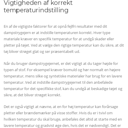
Vigtigheden af korrekt
temperaturindstilling
En af de vigtigste faktorer for at opnå fejlfri resultater med dit
dampstrygejern er at indstille temperaturen korrekt. Hver type
materiale kræver en specifik temperatur for at undgå skader eller
pletter på tøjet. Ved at vælge den rigtige temperatur kan du sikre, at dit
tøj bliver strøget glat og ser præsentabelt ud.
Når du bruger dampstrygejernet, er det vigtigt at du tager højde for
typen af stof. For eksempel kræver bomuld og hør normalt en højere
temperatur, mens silke og syntetiske materialer har brug for en lavere
temperatur. Ved at indstille dampstrygejernet til den anbefalede
temperatur for det specifikke stof, kan du undgå at beskadige tøjet og
sikre, at det bliver strøget korrekt.
Det er også vigtigt at nævne, at en for høj temperatur kan forårsage
pletter eller brændemærker på visse stoffer. Hvis du er i tvivl om
hvilken temperatur du skal bruge, anbefales det altid at starte med en
lavere temperatur og gradvist øge den, hvis det er nødvendigt. Det er