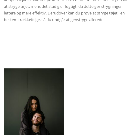
at stryge tøjet, mens det stadig er fugtigt, da dette gør strygningen
lettere og mere effektiv. Derudover kan du prøve at stryge tøjet i en
bestemt rækkefølge, så du undgår at genstryge allerede