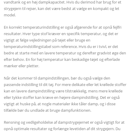
vandtank og en høj dampkapacitet. Hvis du derimod har brug for et
strygejern til rejser, kan det være bedst at vælge en kompakt og let
model.
En korrekt temperaturindstilling er også afgørende for at opnå fejlfri
resultater. Hver type stof kræver en specifik temperatur, og det er
vigtigt at følge vejledningen på tøjet eller bruge en
temperaturindstillingstabel som reference. Hvis du er i tvivl, er det
bedre at starte med en lavere temperatur og derefter gradvist øge den
efter behov. En for høj temperatur kan beskadige tøjet og efterlade
mærker eller pletter.
Når det kommer til dampindstillingen, bør du også vælge den
passende indstilling til dit tøj. For mere delikate eller let krøllede stoffer
kan en lavere dampindstilling være tilstrækkelig, mens mere krøllede
eller tykke stoffer kan kræve en højere dampindstilling. Det er også
vigtigt at huske på, at nogle materialer ikke tåler damp, og i disse
tilfælde bør du undlade at bruge dampfunktionen.
Rensning og vedligeholdelse af dampstrygejernet er også vigtigt for at
opnå optimale resultater og forlænge levetiden af dit strygejern. Du