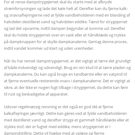
For at rense dampstrygejernet skal du starte med at afbryde
strømforsyningen og lade det køle helt af. Derefter kan du fjerne kalk-
og snavsaflejringerne ved at fylde vandbeholderen med en blanding af
halvdelen destilleret vand og halvdelen eddike. Tænd for strygejernet
og lad det opvarme, indtil dampen begynder at komme ud. Derefter
skal du holde strygejernet over en vask eller et håndklæde og trykke
på dampknappen for at skylle dampkanalerne. Gentag denne proces,
indtil vandet kommer ud klart og uden urenheder.
Når du har renset dampstrygejernet, er det vigtigt at tørre det grundigt
af både indvendigt og udvendigt. Brug en ren klud til at tørre pladen og
dampkanalerne. Du kan også bruge en tandbørste eller en vatpind til
at fjerne eventuelle resterende snavs i dampkanalerne. Det er vigtigt at
sikre, at der ikke er nogen fugt tilbage i strygejernet, da dette kan føre
til rust og beskadigelse af apparatet.
Udover regelmæssig rensning er det også en god idé at fjerne
kalkaflejringer jævnligt. Dette kan gøres ved at fylde vandbeholderen
med destilleret vand og derefter stryge et gammelt håndklæde eller et
stykke stof, der er fugtet med eddike, mens strygejernet er i
dampindstilling. Dette vil hjælpe med at opløse og fjerne