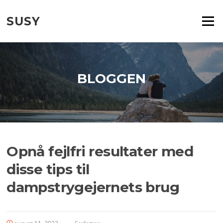
Spring
til
SUSY
Menu
indhold
BLOGGEN
Opnå fejlfri resultater med
disse tips til
dampstrygejernets brug