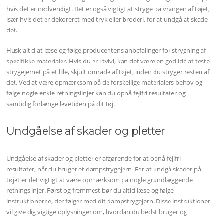
hvis det er nødvendigt. Det er også vigtigt at stryge på vrangen af tøjet,
især hvis det er dekoreret med tryk eller broderi, for at undgå at skade
det.
Husk altid at læse og følge producentens anbefalinger for strygning af
specifikke materialer. Hvis du er i tvivl, kan det være en god idé at teste
strygejernet på et lille, skjult område af tøjet, inden du stryger resten af
det. Ved at være opmærksom på de forskellige materialers behov og
følge nogle enkle retningslinjer kan du opnå fejlfri resultater og
samtidig forlænge levetiden på dit tøj.
Undgåelse af skader og pletter
Undgåelse af skader og pletter er afgørende for at opnå fejlfri
resultater, når du bruger et dampstrygejern. For at undgå skader på
tøjet er det vigtigt at være opmærksom på nogle grundlæggende
retningslinjer. Først og fremmest bør du altid læse og følge
instruktionerne, der følger med dit dampstrygejern. Disse instruktioner
vil give dig vigtige oplysninger om, hvordan du bedst bruger og