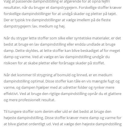
Valg af passende dampindstilling er afgørende for at opnå fejlfri
resultater, når du bruger et dampstrygejern. Forskellige stoffer kræver
forskellige dampindstillinger for at undgå skader og pletter på tøjet.
Der er typisk tre dampindstillinger at vælge imellem på de fleste
dampstrygejern: lav, medium og høj.
Når du stryger lette stoffer som silke eller syntetiske materialer, er det
bedst at bruge en lav dampindstilling eller endda undlade at bruge
damp. Dette skyldes, at lette stoffer kan blive beskadiget af for meget
damp og varme. Ved at vælge en lav dampindstilling undgår du
risikoen for at skabe pletter eller forårsage skader på stoffet.
Når det kommer til strygning af bomuld og linned, er en medium
dampindstilling optimal. Disse stoffer kan tåle en vis mængde fugt og
varme, og dampen hjælper med at udretter folder og rynker mere
effektivt. Ved at bruge den rigtige dampindstilling opnår du et glattere
og mere professionelt resultat.
Til tungere stoffer som denim eller uld er det bedst at bruge den
højeste dampindstilling. Disse stoffer kræver mere damp og varme for
at blive glattet ordentligt ud. Ved at vælge den højeste dampindstilling