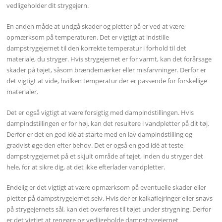
vedligeholder dit strygejern.
En anden måde at undgå skader og pletter på er ved at være
opmærksom på temperaturen. Det er vigtigt at indstille
dampstrygejernet til den korrekte temperatur i forhold til det
materiale, du stryger. Hvis strygejernet er for varmt, kan det forårsage
skader på tøjet, såsom brændemærker eller misfarvninger. Derfor er
det vigtigt at vide, hvilken temperatur der er passende for forskellige
materialer.
Det er også vigtigt at være forsigtig med dampindstillingen. Hvis
dampindstillingen er for høj, kan det resultere i vandpletter på dit tøj.
Derfor er det en god idé at starte med en lav dampindstilling og
gradvist øge den efter behov. Det er også en god idé at teste
dampstrygejernet på et skjult område af tøjet, inden du stryger det
hele, for at sikre dig, at det ikke efterlader vandpletter.
Endelig er det vigtigt at være opmærksom på eventuelle skader eller
pletter på dampstrygejernet selv. Hvis der er kalkaflejringer eller snavs
på strygejernets sål, kan det overføres til tøjet under strygning. Derfor
er det vigtigt at rengøre og vedligeholde dampstrygejernet