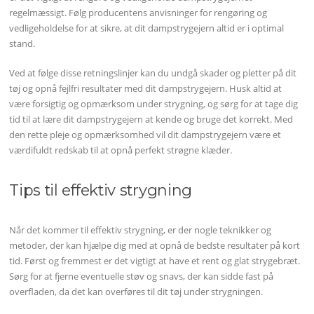
regelmæssigt. Følg producentens anvisninger for rengøring og
vedligeholdelse for at sikre, at dit dampstrygejern altid er i optimal
stand.
Ved at følge disse retningslinjer kan du undgå skader og pletter på dit
tøj og opnå fejlfri resultater med dit dampstrygejern. Husk altid at
være forsigtig og opmærksom under strygning, og sørg for at tage dig
tid til at lære dit dampstrygejern at kende og bruge det korrekt. Med
den rette pleje og opmærksomhed vil dit dampstrygejern være et
værdifuldt redskab til at opnå perfekt strøgne klæder.
Tips til effektiv strygning
Når det kommer til effektiv strygning, er der nogle teknikker og
metoder, der kan hjælpe dig med at opnå de bedste resultater på kort
tid. Først og fremmest er det vigtigt at have et rent og glat strygebræt.
Sørg for at fjerne eventuelle støv og snavs, der kan sidde fast på
overfladen, da det kan overføres til dit tøj under strygningen.