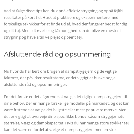
Ved at følge disse tips kan du opnå effektiv strygning og opnå fejlfri
resultater på kort tid. Husk at praktisere og eksperimentere med
forskellige teknikker for at finde ud af, hvad der fungerer bedst for dig
og dit tøj. Med lidt øvelse og tålmodighed kan du blive en mester i
strygning og have altid velplejet og pænt tøj.
Afsluttende råd og opsummering
Nu hvor du har lært om brugen af dampstrygejern og de vigtige
faktorer, der påvirker resultaterne, er det vigtigt at huske nogle
afsluttende råd og opsummeringer.
For det første er det afgørende at vælge det rigtige dampstrygejern til
dine behov. Der er mange forskellige modeller på markedet, og det kan
være fristende at vælge det billigste eller mest populære mærke. Men
det er vigtigt at overveje dine specifikke behov, såsom strygejernets
størrelse, vægt og dampkapacitet. Hvis du har mange store stykker tøj,
kan det være en fordel at vælge et dampstrygejern med en stor