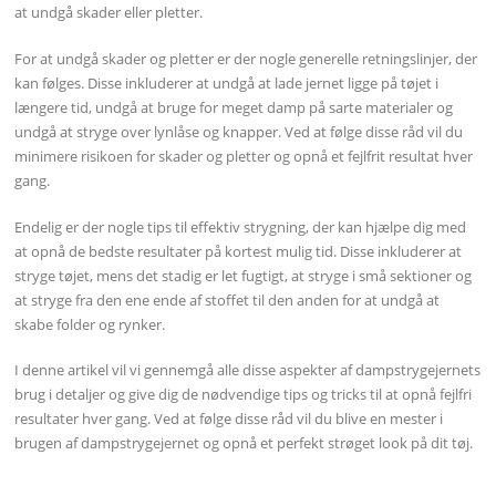
at undgå skader eller pletter.
For at undgå skader og pletter er der nogle generelle retningslinjer, der
kan følges. Disse inkluderer at undgå at lade jernet ligge på tøjet i
længere tid, undgå at bruge for meget damp på sarte materialer og
undgå at stryge over lynlåse og knapper. Ved at følge disse råd vil du
minimere risikoen for skader og pletter og opnå et fejlfrit resultat hver
gang.
Endelig er der nogle tips til effektiv strygning, der kan hjælpe dig med
at opnå de bedste resultater på kortest mulig tid. Disse inkluderer at
stryge tøjet, mens det stadig er let fugtigt, at stryge i små sektioner og
at stryge fra den ene ende af stoffet til den anden for at undgå at
skabe folder og rynker.
I denne artikel vil vi gennemgå alle disse aspekter af dampstrygejernets
brug i detaljer og give dig de nødvendige tips og tricks til at opnå fejlfri
resultater hver gang. Ved at følge disse råd vil du blive en mester i
brugen af dampstrygejernet og opnå et perfekt strøget look på dit tøj.