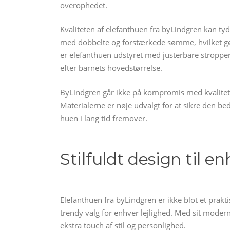
overophedet.
Kvaliteten af elefanthuen fra byLindgren kan ty
med dobbelte og forstærkede sømme, hvilket gø
er elefanthuen udstyret med justerbare stropper,
efter barnets hovedstørrelse.
ByLindgren går ikke på kompromis med kvalitete
Materialerne er nøje udvalgt for at sikre den b
huen i lang tid fremover.
Stilfuldt design til en
Elefanthuen fra byLindgren er ikke blot et praktis
trendy valg for enhver lejlighed. Med sit modern
ekstra touch af stil og personlighed.