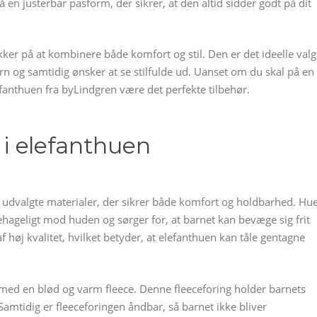
 en justerbar pasform, der sikrer, at den altid sidder godt på dit
er på at kombinere både komfort og stil. Den er det ideelle valg
rn og samtidig ønsker at se stilfulde ud. Uanset om du skal på en
elefanthuen fra byLindgren være det perfekte tilbehør.
t i elefanthuen
je udvalgte materialer, der sikrer både komfort og holdbarhed. Hu
ehageligt mod huden og sørger for, at barnet kan bevæge sig frit
 høj kvalitet, hvilket betyder, at elefanthuen kan tåle gentagne
t med en blød og varm fleece. Denne fleeceforing holder barnets
amtidig er fleeceforingen åndbar, så barnet ikke bliver