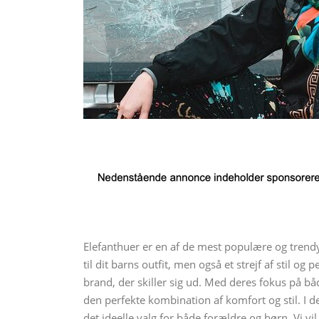
Elefanthuer er en af de mest populære og trendy 
til dit barns outfit, men også et strejf af stil o
brand, der skiller sig ud. Med deres fokus på bå
den perfekte kombination af komfort og stil. I de
det ideelle valg for både forældre og børn. Vi vi