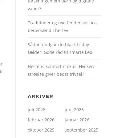
forskningen om børn og digitale
vaner?
Traditioner og nye tendenser hos
bedemænd i herlev
Sådan undgår du black friday-
fælder: Gode råd til smarte køb
er
Hestens komfort i fokus: Hvilken
it
strøelse giver bedst trivsel?
ARKIVER
juli 2026
juni 2026
februar 2026
januar 2026
oktober 2025
september 2025