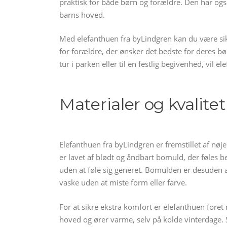
praktisk for både børn og forældre. Den har også
barns hoved.
Med elefanthuen fra byLindgren kan du være sikk
for forældre, der ønsker det bedste for deres bø
tur i parken eller til en festlig begivenhed, vil 
Materialer og kvalite
Elefanthuen fra byLindgren er fremstillet af nø
er lavet af blødt og åndbart bomuld, der føles b
uden at føle sig generet. Bomulden er desuden af
vaske uden at miste form eller farve.
For at sikre ekstra komfort er elefanthuen fore
hoved og ører varme, selv på kolde vinterdage. S