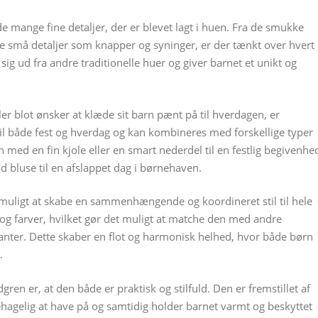
e mange fine detaljer, der er blevet lagt i huen. Fra de smukke
de små detaljer som knapper og syninger, er der tænkt over hvert
 sig ud fra andre traditionelle huer og giver barnet et unikt og
er blot ønsker at klæde sit barn pænt på til hverdagen, er
til både fest og hverdag og kan kombineres med forskellige typer
ed en fin kjole eller en smart nederdel til en festlig begivenhe
d bluse til en afslappet dag i børnehaven.
å muligt at skabe en sammenhængende og koordineret stil til hele
er og farver, hvilket gør det muligt at matche den med andre
nter. Dette skaber en flot og harmonisk helhed, hvor både børn
.
gren er, at den både er praktisk og stilfuld. Den er fremstillet af
 behagelig at have på og samtidig holder barnet varmt og beskyttet