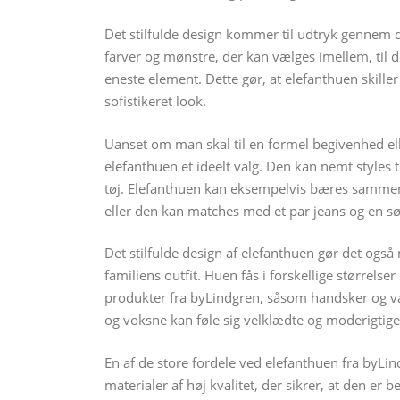
Det stilfulde design kommer til udtryk gennem d
farver og mønstre, der kan vælges imellem, til 
eneste element. Dette gør, at elefanthuen skiller
sofistikeret look.
Uanset om man skal til en formel begivenhed ell
elefanthuen et ideelt valg. Den kan nemt styles 
tøj. Elefanthuen kan eksempelvis bæres sammen m
eller den kan matches med et par jeans og en sø
Det stilfulde design af elefanthuen gør det ogs
familiens outfit. Huen fås i forskellige størrels
produkter fra byLindgren, såsom handsker og va
og voksne kan føle sig velklædte og moderigtige
En af de store fordele ved elefanthuen fra byLind
materialer af høj kvalitet, der sikrer, at den er