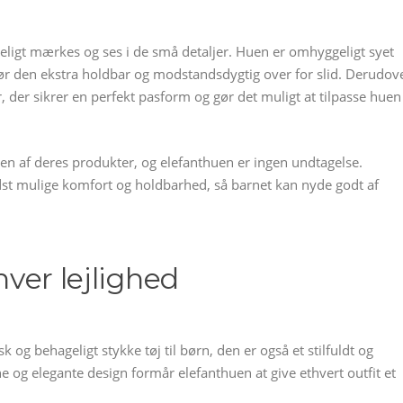
deligt mærkes og ses i de små detaljer. Huen er omhyggeligt syet
r den ekstra holdbar og modstandsdygtig over for slid. Derudov
 der sikrer en perfekt pasform og gør det muligt at tilpasse huen
n af deres produkter, og elefanthuen er ingen undtagelse.
edst mulige komfort og holdbarhed, så barnet kan nyde godt af
hver lejlighed
k og behageligt stykke tøj til børn, den er også et stilfuldt og
e og elegante design formår elefanthuen at give ethvert outfit et