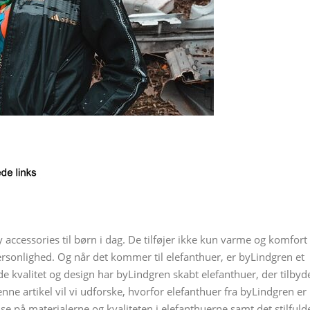
accessories til børn i dag. De tilføjer ikke kun varme og komfort
g personlighed. Og når det kommer til elefanthuer, er byLindgren et
de kvalitet og design har byLindgren skabt elefanthuer, der tilbyd
nne artikel vil vi udforske, hvorfor elefanthuer fra byLindgren er
l se på materialerne og kvaliteten i elefanthuerne samt det stilfuld