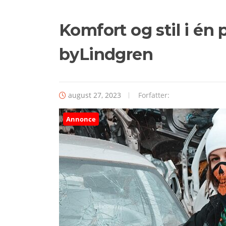
Komfort og stil i én 
byLindgren
august 27, 2023
Forfatter:
Annonce