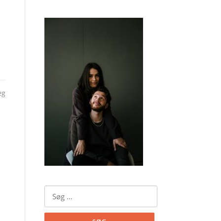
æg
Søg
efter: