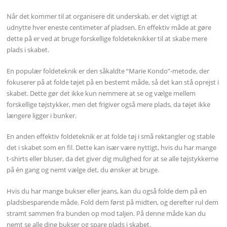
Når det kommer til at organisere dit underskab, er det vigtigt at
udnytte hver eneste centimeter af pladsen. En effektiv måde at gøre
dette på er ved at bruge forskellige foldeteknikker til at skabe mere
plads i skabet.
En populær foldeteknik er den såkaldte “Marie Kondo”-metode, der
fokuserer på at folde tøjet på en bestemt måde, så det kan stå oprejst i
skabet. Dette gør det ikke kun nemmere at se og vælge mellem
forskellige tøjstykker, men det frigiver også mere plads, da tøjet ikke
længere ligger i bunker.
En anden effektiv foldeteknik er at folde tøj i små rektangler og stable
det i skabet som en fil. Dette kan især være nyttigt, hvis du har mange
t-shirts eller bluser, da det giver dig mulighed for at se alle tøjstykkerne
på én gang og nemt vælge det, du ønsker at bruge.
Hvis du har mange bukser eller jeans, kan du også folde dem på en
pladsbesparende måde. Fold dem først på midten, og derefter rul dem
stramt sammen fra bunden op mod taljen. På denne måde kan du
nemt se alle dine bukser og spare plads i skabet.