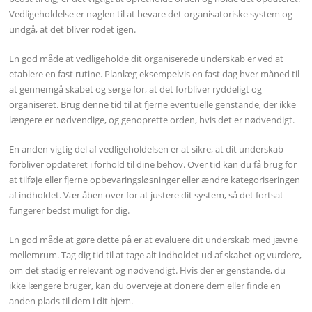
Vedligeholdelse er nøglen til at bevare det organisatoriske system og
undgå, at det bliver rodet igen.
En god måde at vedligeholde dit organiserede underskab er ved at
etablere en fast rutine. Planlæg eksempelvis en fast dag hver måned til
at gennemgå skabet og sørge for, at det forbliver ryddeligt og
organiseret. Brug denne tid til at fjerne eventuelle genstande, der ikke
længere er nødvendige, og genoprette orden, hvis det er nødvendigt.
En anden vigtig del af vedligeholdelsen er at sikre, at dit underskab
forbliver opdateret i forhold til dine behov. Over tid kan du få brug for
at tilføje eller fjerne opbevaringsløsninger eller ændre kategoriseringen
af indholdet. Vær åben over for at justere dit system, så det fortsat
fungerer bedst muligt for dig.
En god måde at gøre dette på er at evaluere dit underskab med jævne
mellemrum. Tag dig tid til at tage alt indholdet ud af skabet og vurdere,
om det stadig er relevant og nødvendigt. Hvis der er genstande, du
ikke længere bruger, kan du overveje at donere dem eller finde en
anden plads til dem i dit hjem.