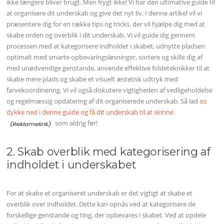
ikke længere bliver brugt. Men frygt ikke! Vi har den ultimative guide til
at organisere dit underskab og give det nyt liv. I denne artikel vil vi
præsentere dig for en række tips og tricks, der vil hjælpe dig med at
skabe orden og overblik i dit underskab. Vi vil guide dig gennem
processen med at kategorisere indholdet i skabet, udnytte pladsen
optimalt med smarte opbevaringsløsninger, sortere og skille dig af
med unødvendige genstande, anvende effektive foldeteknikker til at
skabe mere plads og skabe et visuelt æstetisk udtryk med
farvekoordinering. Vi vil også diskutere vigtigheden af vedligeholdelse
og regelmæssig opdatering af dit organiserede underskab. Så lad
os
dykke ned i denne guide og få dit underskab til at skinne
som aldrig før!
2. Skab overblik med kategorisering af
indholdet i underskabet
For at skabe et organiseret underskab er det vigtigt at skabe et
overblik over indholdet. Dette kan opnås ved at kategorisere de
forskellige genstande og ting, der opbevares i skabet. Ved at opdele