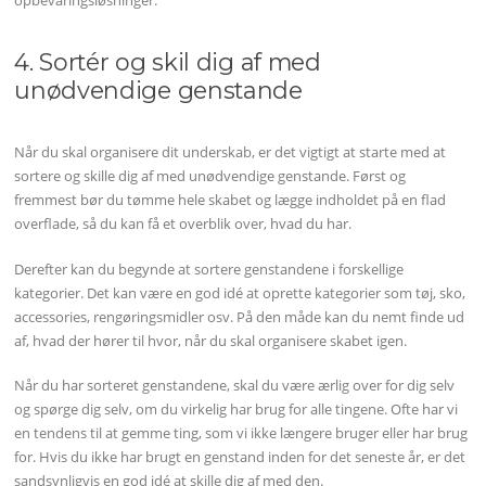
opbevaringsløsninger.
4. Sortér og skil dig af med
unødvendige genstande
Når du skal organisere dit underskab, er det vigtigt at starte med at
sortere og skille dig af med unødvendige genstande. Først og
fremmest bør du tømme hele skabet og lægge indholdet på en flad
overflade, så du kan få et overblik over, hvad du har.
Derefter kan du begynde at sortere genstandene i forskellige
kategorier. Det kan være en god idé at oprette kategorier som tøj, sko,
accessories, rengøringsmidler osv. På den måde kan du nemt finde ud
af, hvad der hører til hvor, når du skal organisere skabet igen.
Når du har sorteret genstandene, skal du være ærlig over for dig selv
og spørge dig selv, om du virkelig har brug for alle tingene. Ofte har vi
en tendens til at gemme ting, som vi ikke længere bruger eller har brug
for. Hvis du ikke har brugt en genstand inden for det seneste år, er det
sandsynligvis en god idé at skille dig af med den.