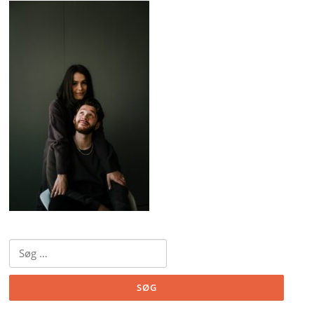
Søg
efter: