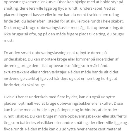
opbevaringskasser eller kurve. Disse kan hjælpe med at holde styr på
småting, der ellers ville ligge og flyde rundt i underskabet. Ved at
placere tingene i kasser eller kurve kan du nemt trække dem ud og
finde det, du leder efter, i stedet for at skulle rode rundt i hele skabet.
Du kan også bruge opbevaringskasser med låg til at opbevare ting, du
ikke bruger så ofte, og på den måde frigøre plads til de ting, du bruger
mest.
En anden smart opbevaringsløsning er at udnytte døren på
underskabet. Du kan montere kroge eller lommer på indersiden af
døren og bruge dem til at opbevare småting som målebånd,
skruetrækkere eller andre værktøjer. På den måde har du altid det
nødvendige værktøj lige ved hånden, og det er nemt og hurtigt at
finde det, du skal bruge.
Hvis du har et underskab med flere hylder, kan du også udnytte
pladsen optimalt ved at bruge opbevaringsbakker eller skuffer. Disse
kan hjælpe med at holde styr på tingene og forhindre, at de roder
rundt i skabet. Du kan bruge mindre opbevaringsbakker eller skuffer til
ting som batterier, elastikker eller andre småting, der ellers ville ligge og
flyde rundt. På den måde kan du udnytte hver eneste centimeter af