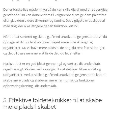
Der er forskellige måder, hvorpå du kan skille dig af med unødvendige
genstande. Du kan donere dem til velgørenhed, sælge dem på nettet
eller give dem videre til venner og familie. Det vigtigste er at slippe af
med ting, der ikke længere har en funktion i dit liv.
Når du har sorteret og skilt dig af med unødvendige genstande, vil du
opdage, at dit underskab bliver meget mere overskueligt og
organiseret. Du vil have mere plads til de ting, du rent faktisk bruger,
og det vil være nemmere at finde det, du leder efter.
Husk, at det er en god idé at gennemgå og sortere dit underskab
regelmæssigt. På den måde undgår du, at det igen bliver rodet og
uorganiseret. Ved at skille dig af med unødvendige genstande kan du
skabe mere plads og skabe en mere harmonisk og funktionel
opbevaringsløsning i dit underskab.
5. Effektive foldeteknikker til at skabe
mere plads i skabet