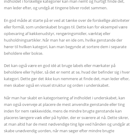
indholdet i forskellige kategorier kan man nemt og hurtigt finde det,
man leder efter, og undgå at tingene bliver rodet sammen.
En god måde at starte på er ved at tænke over de forskellige aktiviteter
eller formål, som underskabet bruges til. Dette kan for eksempel være
opbevaring af køkkenudstyr, rengøringsmidler, værktøj eller
husholdningsartikler. Når man har en ide om, hvilke genstande der
hører til hvilken kategori, kan man begynde at sortere dem i separate
beholdere eller bokse.
Det kan også være en god idé at bruge labels eller mærkater på
beholdere eller hylder, så det er nemt at se, hvad der befinder sig i hver
kategori. Dette gør det ikke kun nemmere at finde det, man leder efter,
men skaber også en visuel struktur og orden i underskabet.
Når man har skabt en kategorisering af indholdet i underskabet, kan
man også overveje at placere de mest anvendte genstande eller ting
inden for nem rækkevidde, mens de mindre brugte genstande kan
placeres længere væk eller på hylder, der er sværere at nå. Dette sikrer,
at man altid har de mest nødvendige ting lige ved hånden og undgår at
skabe unødvendig uorden, når man søger efter mindre brugte