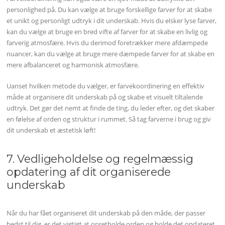
personlighed på. Du kan vælge at bruge forskellige farver for at skabe
et unikt og personligt udtryk i dit underskab. Hvis du elsker lyse farver,
kan du vælge at bruge en bred vifte af farver for at skabe en livlig og
farverig atmosfære. Hvis du derimod foretrækker mere afdæmpede
nuancer, kan du vælge at bruge mere dæmpede farver for at skabe en
mere afbalanceret og harmonisk atmosfære.
Uanset hvilken metode du vælger, er farvekoordinering en effektiv
måde at organisere dit underskab på og skabe et visuelt tiltalende
udtryk. Det gør det nemt at finde de ting, du leder efter, og det skaber
en følelse af orden og struktur i rummet. Så tag farverne i brug og giv
dit underskab et æstetisk løft!
7. Vedligeholdelse og regelmæssig
opdatering af dit organiserede
underskab
Når du har fået organiseret dit underskab på den måde, der passer
bedst til dig, er det vigtigt at opretholde orden og holde det opdateret.