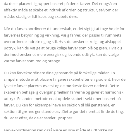
da de er placeret i grupper baseret på deres farver. Det er også en
effektiv måde at skabe et indtryk af orden og struktur, selvom der
måske stadig er lidt kaos bag skabets døre.
Når du farvekoordinerer dit underskab, er det vigtigt at tage højde for
farvernes betydning og virkning. Vælg farver, der passer til rummets
overordnede indretning og stil. Hvis du ønsker et roligt og afslappet
udtryk, kan du vælge at bruge kølige farver som blå og grøn. Hvis du
derimod ønsker et mere energisk og levende udtryk, kan du vælge
varme farver som rød og orange.
Du kan farvekoordinere dine genstande på forskellige måder. En
simpel metode er at placere tingene i skabet efter en gradient, hvor de
lyseste farver placeres øverst og de mørkeste farver nederst. Dette
skaber en behagelig overgang mellem farverne og giver et harmonisk
udtryk. En anden metode er at opdele skabet i sektioner baseret på
farver. Du kan for eksempel have en sektion til blå genstande, en
sektion til grønne genstande osv. Dette gør det nemt at finde de ting,
du leder efter, da de er samlet i grupper.
Farvekoordinering kan også være en sjov måde at udtrykke din