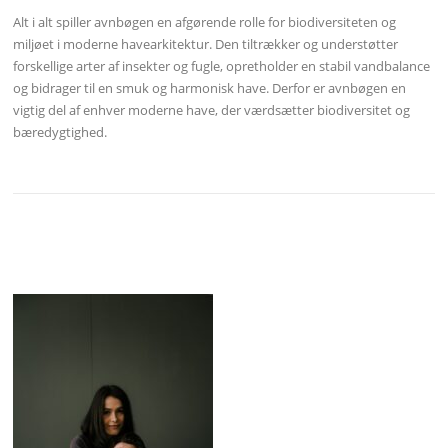
Alt i alt spiller avnbøgen en afgørende rolle for biodiversiteten og
miljøet i moderne havearkitektur. Den tiltrækker og understøtter
forskellige arter af insekter og fugle, opretholder en stabil vandbalance
og bidrager til en smuk og harmonisk have. Derfor er avnbøgen en
vigtig del af enhver moderne have, der værdsætter biodiversitet og
bæredygtighed.