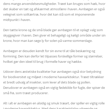
dens mange anvendelsesmuligheder. Træet kan bruges som hæk, hvor
det skaber en tæt og afskærmet atmosfære i haven. Avnbøgen er også
velegnet som solitærtræ, hvor det kan stå som et imponerende
midtpunkt i haven.
Den tætte krone og de små blade gør avnbøgen til et oplagt valg som
skyggegiver i haven. Den giver et behageligt og køligt område under sin
krone, hvor man kan søge ly for solen på varme sommerdage.
Avnbøgen er desuden kendt for sin evne til at tåle beskæring og
formning. Den kan derfor let tilpasses forskellige former og størrelser,
hvilket gør den ideel til brug i formelle haver og hække.
Udover dens æstetiske kvaliteter har avnbøgen også stor betydning
for biodiversitet og miljøet i moderne havearkitektur. Træet tiltrækker
et bredt udvalg af insekter, som lever af dets blade og pollen.
Derudover er avnbøgen også en vigtig fødekilde for fugle, der spiser de
små frø, som træet producerer.
Alt i alt er avnbøgen en alsidig og smuk træart, der spiller en vigtig rolle
i moderne havearkitektur. Med dens karakteristiske udseende og