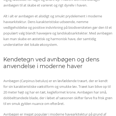
avnbøgen til at skabe et varieret og rigt dyreliv i haven.
Alt i alt er avnbøgen et alsidigt og smukt prydelement i moderne
havearkitektur. Dens karakteristiske udseende, nemme
vedligeholdelse og positive indvirkning på biodiversiteten gør den til et
populært valg blandt haveejere og landskabsarkitekter. Med avnbøgen
kan man skabe en æstetisk og harmonisk have, der samtidig
understøtter det lokale økosystem.
Kendetegn ved avnbøgen og dens
anvendelse i moderne haver
Avnbøgen (Carpinus betulus) er en løvfældende træart, der er kendt
for sin karakteristiske vækstform og smukke løv. Træet kan blive op til
20 meter højt og har en tæt, kegleformet krone. Avnbøgen har små,
dobbelttandede blade, der i løbet af sæsonen skifter farve fra frisk grøn
til en smuk gylden nuance om efteråret.
Avnbøgen er meget populær i moderne havearkitektur på grund af