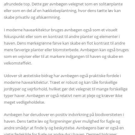
afrundede top. Dette gør avnbøgen velegnet som en solitærplante
eller som en del af en hækkebeplantning, hvor dens tætte løv kan
skabe privatliv og afskærmning.
I moderne havearkitektur bruges avnbøgen også som et visuelt
fokuspunkt eller som en kontrast til andre planter og elementer i
haven. Dens mørkegrønne farve kan skabe en flot kontrast til andre
mere farverige planter eller blomsterbede. Avnbøgen kan også bruges
som en vejviser eller til at markere indgangen til haven og skabe en
velkomsteffekt.
Udover sit æstetiske bidrag har avnbøgen også praktiske fordele i
moderne havearkitektur. Træet er robust og kan tåle forskellige
jordtyper og vejrforhold, hvilket gør det velegnet til mange forskellige
typer haver. Avnbøgen er også relativt nem at pleje og kræver ikke
meget vedligeholdelse.
Avnbøgen har derudover en positiv indvirkning på biodiversiteten i
haven. Dens tætte løv og forgreninger giver mulighed for fugle og
andre smådyr at finde ly og beskyttelse. Avnbøgens bær er også en
vigtig fødekilde for fugle og andre dyr i haven. Dermed bidrager