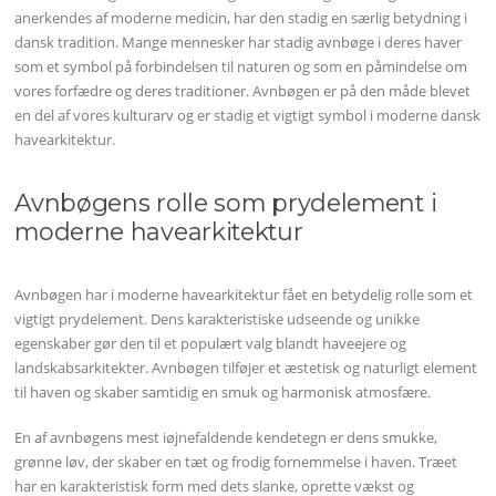
anerkendes af moderne medicin, har den stadig en særlig betydning i
dansk tradition. Mange mennesker har stadig avnbøge i deres haver
som et symbol på forbindelsen til naturen og som en påmindelse om
vores forfædre og deres traditioner. Avnbøgen er på den måde blevet
en del af vores kulturarv og er stadig et vigtigt symbol i moderne dansk
havearkitektur.
Avnbøgens rolle som prydelement i
moderne havearkitektur
Avnbøgen har i moderne havearkitektur fået en betydelig rolle som et
vigtigt prydelement. Dens karakteristiske udseende og unikke
egenskaber gør den til et populært valg blandt haveejere og
landskabsarkitekter. Avnbøgen tilføjer et æstetisk og naturligt element
til haven og skaber samtidig en smuk og harmonisk atmosfære.
En af avnbøgens mest iøjnefaldende kendetegn er dens smukke,
grønne løv, der skaber en tæt og frodig fornemmelse i haven. Træet
har en karakteristisk form med dets slanke, oprette vækst og