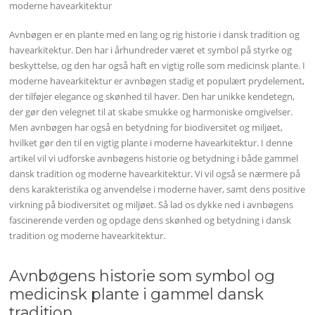
moderne havearkitektur
Avnbøgen er en plante med en lang og rig historie i dansk tradition og
havearkitektur. Den har i århundreder været et symbol på styrke og
beskyttelse, og den har også haft en vigtig rolle som medicinsk plante. I
moderne havearkitektur er avnbøgen stadig et populært prydelement,
der tilføjer elegance og skønhed til haver. Den har unikke kendetegn,
der gør den velegnet til at skabe smukke og harmoniske omgivelser.
Men avnbøgen har også en betydning for biodiversitet og miljøet,
hvilket gør den til en vigtig plante i moderne havearkitektur. I denne
artikel vil vi udforske avnbøgens historie og betydning i både gammel
dansk tradition og moderne havearkitektur. Vi vil også se nærmere på
dens karakteristika og anvendelse i moderne haver, samt dens positive
virkning på biodiversitet og miljøet. Så lad os dykke ned i avnbøgens
fascinerende verden og opdage dens skønhed og betydning i dansk
tradition og moderne havearkitektur.
Avnbøgens historie som symbol og
medicinsk plante i gammel dansk
tradition