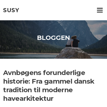
Spring
til
SUSY
Menu
indhold
BLOGGEN
Avnbøgens forunderlige
historie: Fra gammel dansk
tradition til moderne
havearkitektur