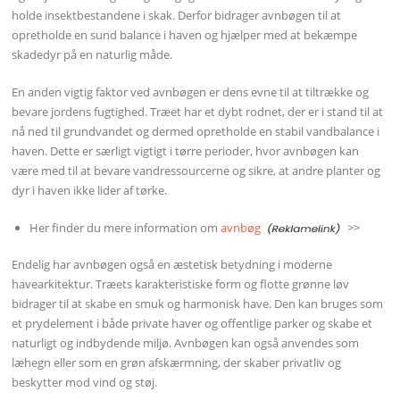
holde insektbestandene i skak. Derfor bidrager avnbøgen til at
opretholde en sund balance i haven og hjælper med at bekæmpe
skadedyr på en naturlig måde.
En anden vigtig faktor ved avnbøgen er dens evne til at tiltrække og
bevare jordens fugtighed. Træet har et dybt rodnet, der er i stand til at
nå ned til grundvandet og dermed opretholde en stabil vandbalance i
haven. Dette er særligt vigtigt i tørre perioder, hvor avnbøgen kan
være med til at bevare vandressourcerne og sikre, at andre planter og
dyr i haven ikke lider af tørke.
Her finder du mere information om
avnbøg
>>
Endelig har avnbøgen også en æstetisk betydning i moderne
havearkitektur. Træets karakteristiske form og flotte grønne løv
bidrager til at skabe en smuk og harmonisk have. Den kan bruges som
et prydelement i både private haver og offentlige parker og skabe et
naturligt og indbydende miljø. Avnbøgen kan også anvendes som
læhegn eller som en grøn afskærmning, der skaber privatliv og
beskytter mod vind og støj.