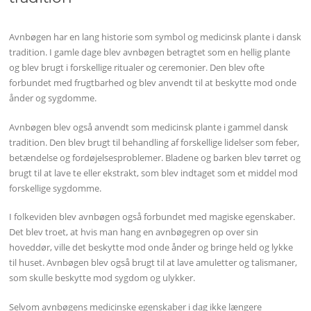
Avnbøgen har en lang historie som symbol og medicinsk plante i dansk
tradition. I gamle dage blev avnbøgen betragtet som en hellig plante
og blev brugt i forskellige ritualer og ceremonier. Den blev ofte
forbundet med frugtbarhed og blev anvendt til at beskytte mod onde
ånder og sygdomme.
Avnbøgen blev også anvendt som medicinsk plante i gammel dansk
tradition. Den blev brugt til behandling af forskellige lidelser som feber,
betændelse og fordøjelsesproblemer. Bladene og barken blev tørret og
brugt til at lave te eller ekstrakt, som blev indtaget som et middel mod
forskellige sygdomme.
I folkeviden blev avnbøgen også forbundet med magiske egenskaber.
Det blev troet, at hvis man hang en avnbøgegren op over sin
hoveddør, ville det beskytte mod onde ånder og bringe held og lykke
til huset. Avnbøgen blev også brugt til at lave amuletter og talismaner,
som skulle beskytte mod sygdom og ulykker.
Selvom avnbøgens medicinske egenskaber i dag ikke længere