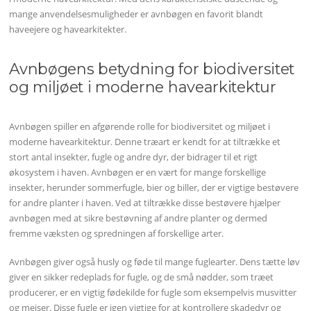
mange anvendelsesmuligheder er avnbøgen en favorit blandt
haveejere og havearkitekter.
Avnbøgens betydning for biodiversitet
og miljøet i moderne havearkitektur
Avnbøgen spiller en afgørende rolle for biodiversitet og miljøet i
moderne havearkitektur. Denne træart er kendt for at tiltrække et
stort antal insekter, fugle og andre dyr, der bidrager til et rigt
økosystem i haven. Avnbøgen er en vært for mange forskellige
insekter, herunder sommerfugle, bier og biller, der er vigtige bestøvere
for andre planter i haven. Ved at tiltrække disse bestøvere hjælper
avnbøgen med at sikre bestøvning af andre planter og dermed
fremme væksten og spredningen af forskellige arter.
Avnbøgen giver også husly og føde til mange fuglearter. Dens tætte løv
giver en sikker redeplads for fugle, og de små nødder, som træet
producerer, er en vigtig fødekilde for fugle som eksempelvis musvitter
og mejser. Disse fugle er igen vigtige for at kontrollere skadedyr og